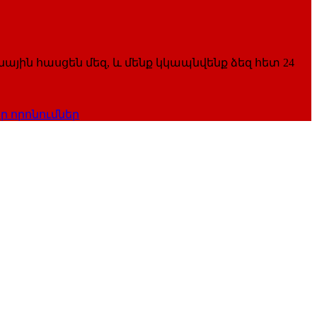
ային հասցեն մեզ, և մենք կկապնվենք ձեզ հետ 24
 որոնումներ