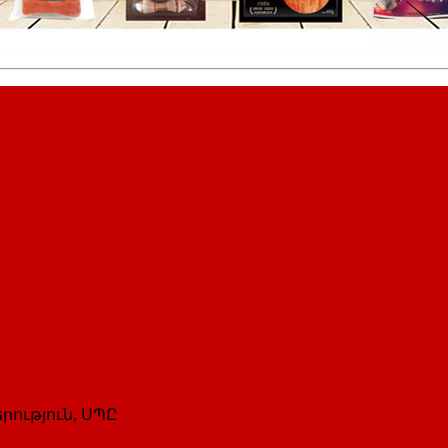
րություն, ՍՊԸ