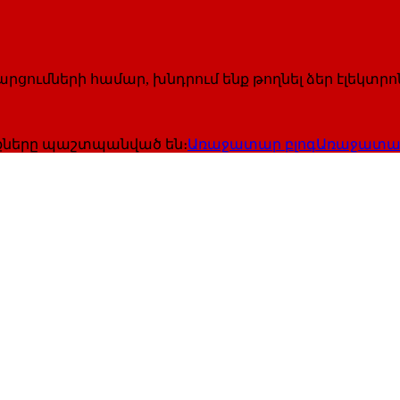
ումների համար, խնդրում ենք թողնել ձեր էլեկտրոն
ունքները պաշտպանված են։
Առաջատար բլոգ
Առաջատար