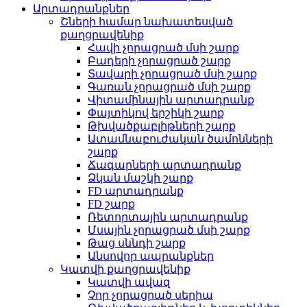
Արտադրանքներ
Շների համար նախատեսված
քաղցրավենիք
Հավի չորացրած մսի շարք
Բադերի չորացրած շարք
Տավարի չորացրած մսի շարք
Գառան չորացրած մսի շարք
Վիտամինային արտադրանք
Փայտիկով երշիկի շարք
Թխվածքաբլիթների շարք
Ատամնաբուժական ծամոնների
շարք
Ճագարների արտադրանք
Ձկան մաշկի շարք
FD արտադրանք
FD շարք
Ռետորտային արտադրանք
Մսային չորացրած մսի շարք
Թաց սննդի շարք
Անսովոր ապրանքներ
Կատվի քաղցրավենիք
Կատվի ավազ
Չոր չորացրած սերիա