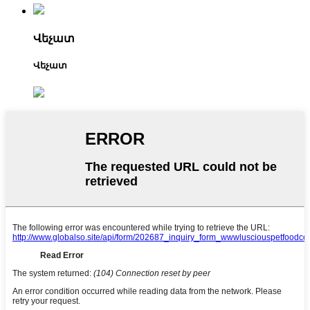
Վեչատ
Վեչատ