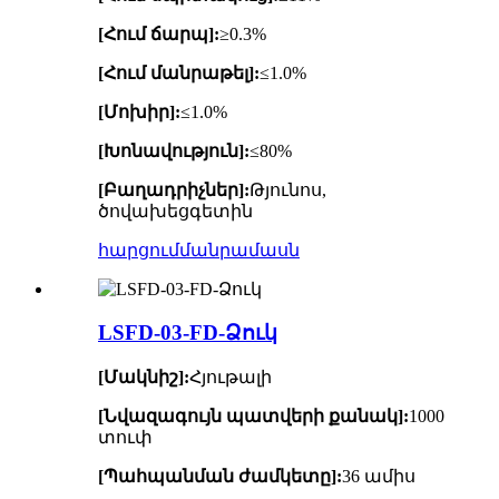
[Հում ճարպ]:
≥0.3%
[Հում մանրաթել]:
≤1.0%
[Մոխիր]:
≤1.0%
[Խոնավություն]:
≤80%
[Բաղադրիչներ]:
Թյունոս,
ծովախեցգետին
հարցում
մանրամասն
LSFD-03-FD-Ձուկ
[Մակնիշ]:
Հյութալի
[Նվազագույն պատվերի քանակ]:
1000
տուփ
[Պահպանման ժամկետը]:
36 ամիս