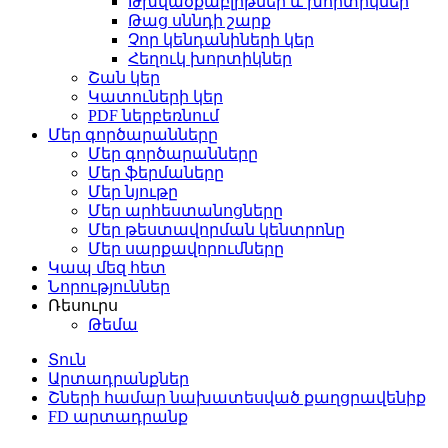
Թխվածքաբլիթներ և խորտիկներ
Թաց սննդի շարք
Չոր կենդանիների կեր
Հեղուկ խորտիկներ
Շան կեր
Կատուների կեր
PDF ներբեռնում
Մեր գործարանները
Մեր գործարանները
Մեր ֆերմաները
Մեր նյութը
Մեր արհեստանոցները
Մեր թեստավորման կենտրոնը
Մեր սարքավորումները
Կապ մեզ հետ
Նորություններ
Ռեսուրս
Թեմա
Տուն
Արտադրանքներ
Շների համար նախատեսված քաղցրավենիք
FD արտադրանք