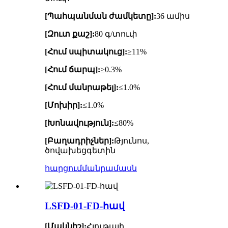
[Պահպանման ժամկետը]:
36 ամիս
[Զուտ քաշ]:
80 գ/տուփ
[Հում սպիտակուց]:
≥11%
[Հում ճարպ]:
≥0.3%
[Հում մանրաթել]:
≤1.0%
[Մոխիր]:
≤1.0%
[Խոնավություն]:
≤80%
[Բաղադրիչներ]:
Թյունոս,
ծովախեցգետին
հարցում
մանրամասն
LSFD-01-FD-հավ
[Մակնիշ]:
Հյութալի