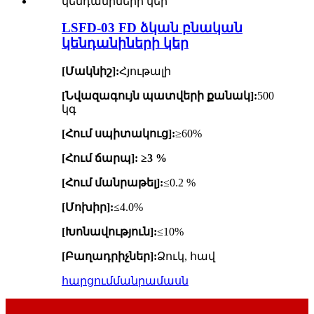
LSFD-03 FD ձկան բնական
կենդանիների կեր
[Մակնիշ]:
Հյութալի
[Նվազագույն պատվերի քանակ]:
500
կգ
[Հում սպիտակուց]:
≥60%
[Հում ճարպ]: ≥3 %
[Հում մանրաթել]:
≤0.2 %
[Մոխիր]:
≤4.0%
[Խոնավություն]:
≤10%
[Բաղադրիչներ]:
Ձուկ, հավ
հարցում
մանրամասն