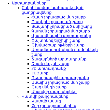
Արտադրանքներ
Շների համար նախատեսված
քաղցրավենիք
Հավի չորացրած մսի շարք
Բադերի չորացրած շարք
Տավարի չորացրած մսի շարք
Գառան չորացրած մսի շարք
Վիտամինային արտադրանք
Փայտիկով երշիկի շարք
Թխվածքաբլիթների շարք
Ատամնաբուժական ծամոնների
շարք
Ճագարների արտադրանք
Ձկան մաշկի շարք
FD արտադրանք
FD շարք
Ռետորտային արտադրանք
Մսային չորացրած մսի շարք
Թաց սննդի շարք
Անսովոր ապրանքներ
Կատվի քաղցրավենիք
Կատվի ավազ
Չոր չորացրած սերիա