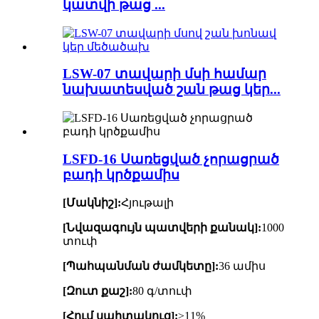
կատվի թաց ...
LSW-07 տավարի մսի համար
նախատեսված շան թաց կեր...
LSFD-16 Սառեցված չորացրած
բադի կրծքամիս
[Մակնիշ]:
Հյութալի
[Նվազագույն պատվերի քանակ]:
1000
տուփ
[Պահպանման ժամկետը]:
36 ամիս
[Զուտ քաշ]:
80 գ/տուփ
[Հում սպիտակուց]:
≥11%