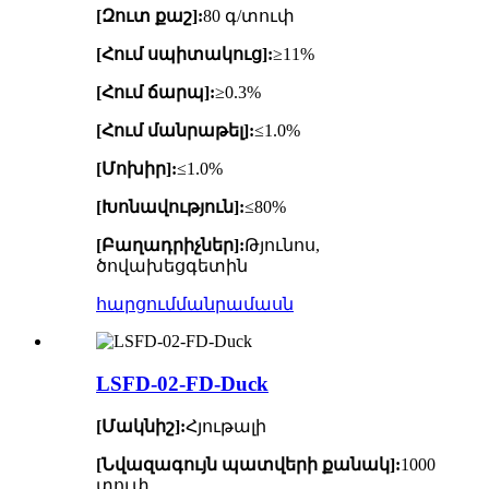
[Զուտ քաշ]:
80 գ/տուփ
[Հում սպիտակուց]:
≥11%
[Հում ճարպ]:
≥0.3%
[Հում մանրաթել]:
≤1.0%
[Մոխիր]:
≤1.0%
[Խոնավություն]:
≤80%
[Բաղադրիչներ]:
Թյունոս,
ծովախեցգետին
հարցում
մանրամասն
LSFD-02-FD-Duck
[Մակնիշ]:
Հյութալի
[Նվազագույն պատվերի քանակ]:
1000
տուփ