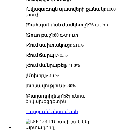
[Նվազագույն պատվերի քանակ]:
1000
տուփ
[Պահպանման ժամկետը]:
36 ամիս
[Զուտ քաշ]:
80 գ/տուփ
[Հում սպիտակուց]:
≥11%
[Հում ճարպ]:
≥0.3%
[Հում մանրաթել]:
≤1.0%
[Մոխիր]:
≤1.0%
[Խոնավություն]:
≤80%
[Բաղադրիչներ]:
Թյունոս,
ծովախեցգետին
հարցում
մանրամասն