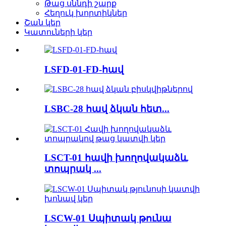
Թաց սննդի շարք
Հեղուկ խորտիկներ
Շան կեր
Կատուների կեր
LSFD-01-FD-հավ
LSBC-28 հավ ձկան հետ...
LSCT-01 հավի խողովակաձև
տոպրակ ...
LSCW-01 Սպիտակ թունա