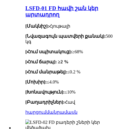
LSFD-01 FD հավի շան կեր
արտադրող
[Մակնիշ]:
Հյութալի
[Նվազագույն պատվերի քանակ]:
500
կգ
[Հում սպիտակուց]:
≥68%
[Հում ճարպ]: ≥2 %
[Հում մանրաթել]:
≤0.2 %
[Մոխիր]:
≤4.0%
[Խոնավություն]:
≤10%
[Բաղադրիչներ]:
Հավ
հարցում
մանրամասն