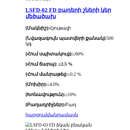
LSFD-02 FD բադերի շների կեր
մեծածախ
[Մակնիշ]:
Հյութալի
[Նվազագույն պատվերի քանակ]:
500
կգ
[Հում սպիտակուց]:
≥60%
[Հում ճարպ]: ≥2.5 %
[Հում մանրաթել]:
≤0.2 %
[Մոխիր]:
≤4.0%
[Խոնավություն]:
≤10%
[Բաղադրիչներ]:
Բադ
հարցում
մանրամասն