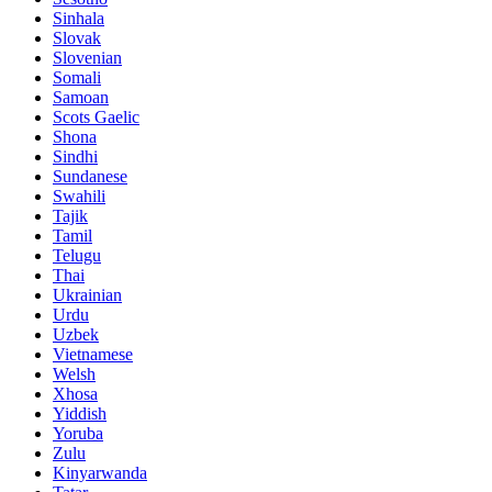
Sinhala
Slovak
Slovenian
Somali
Samoan
Scots Gaelic
Shona
Sindhi
Sundanese
Swahili
Tajik
Tamil
Telugu
Thai
Ukrainian
Urdu
Uzbek
Vietnamese
Welsh
Xhosa
Yiddish
Yoruba
Zulu
Kinyarwanda