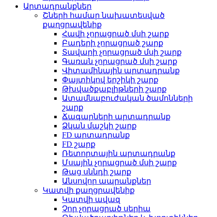
Արտադրանքներ
Շների համար նախատեսված
քաղցրավենիք
Հավի չորացրած մսի շարք
Բադերի չորացրած շարք
Տավարի չորացրած մսի շարք
Գառան չորացրած մսի շարք
Վիտամինային արտադրանք
Փայտիկով երշիկի շարք
Թխվածքաբլիթների շարք
Ատամնաբուժական ծամոնների
շարք
Ճագարների արտադրանք
Ձկան մաշկի շարք
FD արտադրանք
FD շարք
Ռետորտային արտադրանք
Մսային չորացրած մսի շարք
Թաց սննդի շարք
Անսովոր ապրանքներ
Կատվի քաղցրավենիք
Կատվի ավազ
Չոր չորացրած սերիա