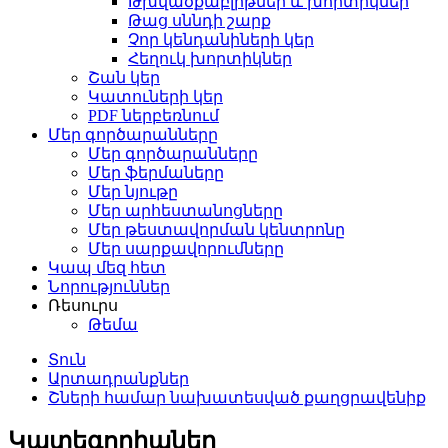
Թխվածքաբլիթներ և խորտիկներ
Թաց սննդի շարք
Չոր կենդանիների կեր
Հեղուկ խորտիկներ
Շան կեր
Կատուների կեր
PDF ներբեռնում
Մեր գործարանները
Մեր գործարանները
Մեր ֆերմաները
Մեր նյութը
Մեր արհեստանոցները
Մեր թեստավորման կենտրոնը
Մեր սարքավորումները
Կապ մեզ հետ
Նորություններ
Ռեսուրս
Թեմա
Տուն
Արտադրանքներ
Շների համար նախատեսված քաղցրավենիք
Կատեգորիաներ