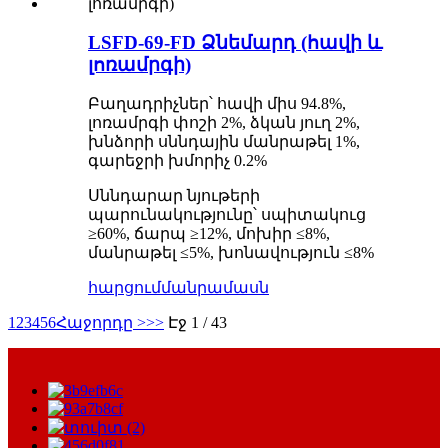
LSFD-69-FD Ձնեմարդ (հավի և
լոռամրգի)
Բաղադրիչներ՝ հավի միս 94.8%,
լոռամրգի փոշի 2%, ձկան յուղ 2%,
խնձորի սննդային մանրաթել 1%,
գարեջրի խմորիչ 0.2%
Սննդարար նյութերի
պարունակությունը՝ սպիտակուց
≥60%, ճարպ ≥12%, մոխիր ≤8%,
մանրաթել ≤5%, խոնավություն ≤8%
հարցում
մանրամասն
1
2
3
4
5
6
Հաջորդը >
>>
Էջ 1 / 43