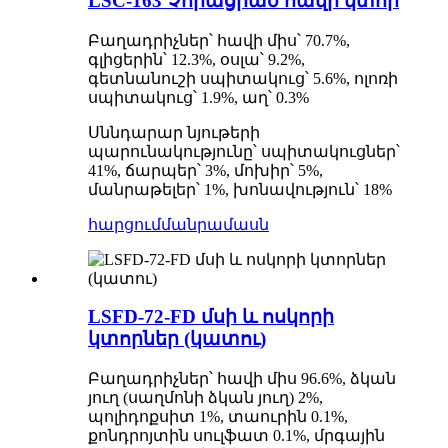
LSC-163 Չորացրած հավի կտոր
Բաղադրիչներ՝ հավի միս՝ 70.7%,
գլիցերին՝ 12.3%, օսլա՝ 9.2%,
գետնանուշի սպիտակուց՝ 5.6%, ոլոռի
սպիտակուց՝ 1.9%, աղ՝ 0.3%
Սննդարար նյութերի
պարունակությունը՝ սպիտակուցներ՝
41%, ճարպեր՝ 3%, մոխիր՝ 5%,
մանրաթելեր՝ 1%, խոնավություն՝ 18%
հարցում
մանրամասն
LSFD-72-FD մսի և ոսկորի
կտորներ (կատու)
Բաղադրիչներ՝ հավի միս 96.6%, ձկան
յուղ (սաղմոնի ձկան յուղ) 2%,
պոլիդոքսիտ 1%, տաուրին 0.1%,
քոնդրոյտին սուլֆատ 0.1%, մրգային