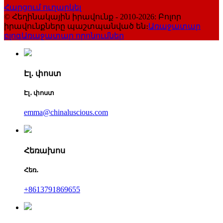
Հարցում ուղարկել
© Հեղինակային իրավունք - 2010-2026: Բոլոր
իրավունքները պաշտպանված են։
Առաջատար
բլոգ
Առաջատար որոնումներ
Էլ․ փոստ
Էլ․ փոստ
emma@chinaluscious.com
Հեռախոս
Հեռ․
+8613791869655