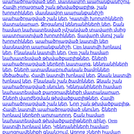
պահածոյացված կեր՝ մասնավոր ապրանքանիշով
,
Հավի չորացրած շան թխվածքաբլիթ
,
շան
խորտիկներ
,
մասնավոր ապրանքանիշի
պահածոյացված շան կեր
,
Կատվի խորտիկների
մատակարար
,
Ջրցանով կենդանիների կեր
,
Շան
համար նախատեսված չմշակված տավարի մսից
պատրաստված խորտիկներ
,
Տավարի մսով շան
խորտիկներ
,
պահածոյացված կատվի կեր
մասնավոր ապրանքանիշի
,
Cips կատվի խոնավ
կեր
,
Բնական կատվի կեր
,
Oem շան համար
նախատեսված թխվածքաբլիթներ
,
Շների
պահածոյացված կերերի կատալոգ
,
կենդանիների
կեր
,
Շների ատամնաբուժական ծամոններ
մեծածախ
,
Հավի կատվի խոնավ կեր
,
Ձկան կատվի
խոնավ կեր
,
Բնական շան ծամոններ
,
Ձկան շան
պահածոյացված սնունդ
,
Կենդանիների համար
նախատեսված քաղցրավենիքի մատակարար
,
Շների վարժեցման թխվածքաբլիթներ
,
Հավի
պահածոյացված շան կեր
,
Նոր շան թխվածքաբլիթ
,
Հավի կատվի պահածոյացված սնունդ
,
Շների
խոնավ կերերի արտադրող
,
Շան համար
նախատեսված թխվածքաբլիթների գինը
,
Oem
կատվի խոնավ կեր
,
Կենդանիների համար
քաղցրավենիքի գնանշում
,
Առողջ շների համար