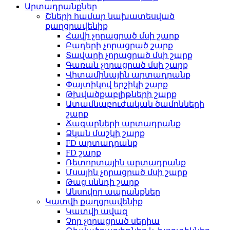
Արտադրանքներ
Շների համար նախատեսված
քաղցրավենիք
Հավի չորացրած մսի շարք
Բադերի չորացրած շարք
Տավարի չորացրած մսի շարք
Գառան չորացրած մսի շարք
Վիտամինային արտադրանք
Փայտիկով երշիկի շարք
Թխվածքաբլիթների շարք
Ատամնաբուժական ծամոնների
շարք
Ճագարների արտադրանք
Ձկան մաշկի շարք
FD արտադրանք
FD շարք
Ռետորտային արտադրանք
Մսային չորացրած մսի շարք
Թաց սննդի շարք
Անսովոր ապրանքներ
Կատվի քաղցրավենիք
Կատվի ավազ
Չոր չորացրած սերիա