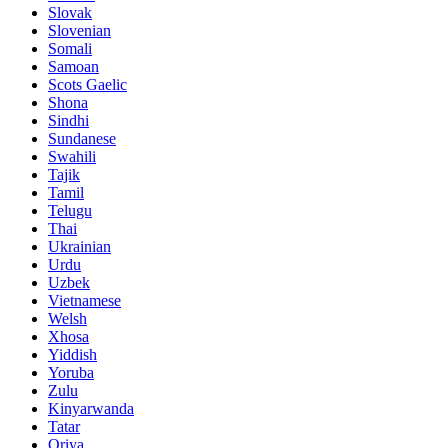
Slovak
Slovenian
Somali
Samoan
Scots Gaelic
Shona
Sindhi
Sundanese
Swahili
Tajik
Tamil
Telugu
Thai
Ukrainian
Urdu
Uzbek
Vietnamese
Welsh
Xhosa
Yiddish
Yoruba
Zulu
Kinyarwanda
Tatar
Oriya