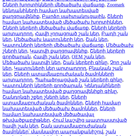
Շների խորտիկների մեծածախ վաճառք
,
Zoomark
կենդանիների համար նախատեսված
քաղցրավենիք
,
Բարձր սպիտակուցային
,
Շների
համար նախատեսված մեծածախ խորտիկներ
,
Շների կերերի մեծածախ վաճառք
,
Շների կերերի
արտադրող
,
Հավի չորացրած շան կեր
,
Բադի շան
կեր
,
Մեծածախ կատուների կեր
,
Շան կեր
,
Կատուների կերերի մեծածախ վաճառք
,
Մեծածախ
շների կեր
,
Կատվի քաղցրավենիք
,
Շների կերերի
գործարան
,
Հավի շան կեր
,
OEM շան կեր
,
Մեծածախ կատվի կեր
,
Շան կերերի գինը
,
Չոր շան
կեր
,
Կատուների կեր արտադրող
,
Բնական շան
կեր
,
Շների ատամնաբուժական ծամոնների
արտադրող
,
Պահածոյացված շան կերերի գինը
,
Կատուների կերերի գործարան
,
Կենդանիների
համար նախատեսված քաղցրավենիքի գինը
,
Շանդոնգի շքեղ շների կեր
,
Շների
ատամնաբուժական ծամոններ
,
Շների համար
նախատեսված մեծածախ ծամոններ
,
Շների
համար նախատեսված մեծածավալ
թխվածքաբլիթներ
,
Հում կաշվից պատրաստված
հավի շան կեր
,
Շան ատամնաբուժական
ծամոններ՝ մասնավոր ապրանքանիշով
,
շան