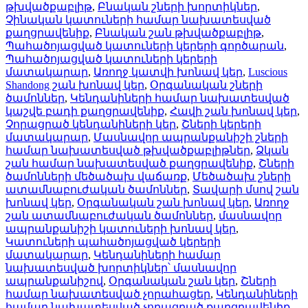
թխվածքաբլիթ
,
Բնական շների խորտիկներ
,
Չինական կատուների համար նախատեսված
քաղցրավենիք
,
Բնական շան թխվածքաբլիթ
,
Պահածոյացված կատուների կերերի գործարան
,
Պահածոյացված կատուների կերերի
մատակարար
,
Առողջ կատվի խոնավ կեր
,
Luscious
Shandong շան խոնավ կեր
,
Օրգանական շների
ծամոններ
,
Կենդանիների համար նախատեսված
կաշվե բադի քաղցրավենիք
,
Հավի շան խոնավ կեր
,
Չորացրած կենդանիների կեր
,
Շների կերերի
մատակարար
,
Մասնավոր ապրանքանիշի շների
համար նախատեսված թխվածքաբլիթներ
,
Ձկան
շան համար նախատեսված քաղցրավենիք
,
Շների
ծամոնների մեծածախ վաճառք
,
Մեծածախ շների
ատամնաբուժական ծամոններ
,
Տավարի մսով շան
խոնավ կեր
,
Օրգանական շան խոնավ կեր
,
Առողջ
շան ատամնաբուժական ծամոններ
,
մասնավոր
ապրանքանիշի կատուների խոնավ կեր
,
Կատուների պահածոյացված կերերի
մատակարար
,
Կենդանիների համար
նախատեսված խորտիկներ՝ մասնավոր
ապրանքանիշով
,
Օրգանական շան կեր
,
Շների
համար նախատեսված չորահացեր
,
Կենդանիների
համար նախատեսված չորացրած քաղցրավենիք
,