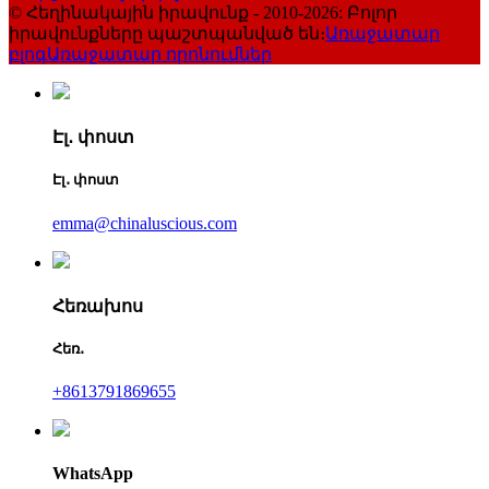
© Հեղինակային իրավունք - 2010-2026: Բոլոր
իրավունքները պաշտպանված են։
Առաջատար
բլոգ
Առաջատար որոնումներ
Էլ․ փոստ
Էլ․ փոստ
emma@chinaluscious.com
Հեռախոս
Հեռ․
+8613791869655
WhatsApp