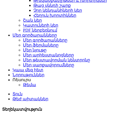
Թխվածքաբլիթներ և խորտիկներ
Թաց սննդի շարք
Չոր կենդանիների կեր
Հեղուկ խորտիկներ
Շան կեր
Կատուների կեր
PDF ներբեռնում
Մեր գործարանները
Մեր գործարանները
Մեր ֆերմաները
Մեր նյութը
Մեր արհեստանոցները
Մեր թեստավորման կենտրոնը
Մեր սարքավորումները
Կապ մեզ հետ
Նորություններ
Ռեսուրս
Թեմա
Տուն
Թեժ պիտակներ
Տեղեկատվություն