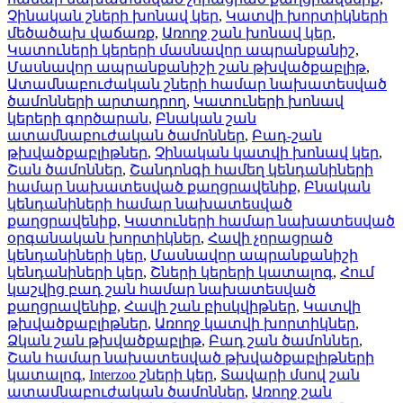
Չինական շների խոնավ կեր
,
Կատվի խորտիկների
մեծածախ վաճառք
,
Առողջ շան խոնավ կեր
,
Կատուների կերերի մասնավոր ապրանքանիշ
,
Մասնավոր ապրանքանիշի շան թխվածքաբլիթ
,
Ատամնաբուժական շների համար նախատեսված
ծամոնների արտադրող
,
Կատուների խոնավ
կերերի գործարան
,
Բնական շան
ատամնաբուժական ծամոններ
,
Բադ-շան
թխվածքաբլիթներ
,
Չինական կատվի խոնավ կեր
,
Շան ծամոններ
,
Շանդոնգի համեղ կենդանիների
համար նախատեսված քաղցրավենիք
,
Բնական
կենդանիների համար նախատեսված
քաղցրավենիք
,
Կատուների համար նախատեսված
օրգանական խորտիկներ
,
Հավի չորացրած
կենդանիների կեր
,
Մասնավոր ապրանքանիշի
կենդանիների կեր
,
Շների կերերի կատալոգ
,
Հում
կաշվից բադ շան համար նախատեսված
քաղցրավենիք
,
Հավի շան բիսկվիթներ
,
Կատվի
թխվածքաբլիթներ
,
Առողջ կատվի խորտիկներ
,
Ձկան շան թխվածքաբլիթ
,
Բադ շան ծամոններ
,
Շան համար նախատեսված թխվածքաբլիթների
կատալոգ
,
Interzoo շների կեր
,
Տավարի մսով շան
ատամնաբուժական ծամոններ
,
Առողջ շան