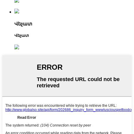
Վեչատ
Վեչատ