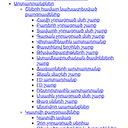
Արտադրանքներ
Շների համար նախատեսված
քաղցրավենիք
Հավի չորացրած մսի շարք
Բադերի չորացրած շարք
Տավարի չորացրած մսի շարք
Գառան չորացրած մսի շարք
Վիտամինային արտադրանք
Փայտիկով երշիկի շարք
Թխվածքաբլիթների շարք
Ատամնաբուժական ծամոնների
շարք
Ճագարների արտադրանք
Ձկան մաշկի շարք
FD արտադրանք
FD շարք
Ռետորտային արտադրանք
Մսային չորացրած մսի շարք
Թաց սննդի շարք
Անսովոր ապրանքներ
Կատվի քաղցրավենիք
Կատվի ավազ
Չոր չորացրած սերիա