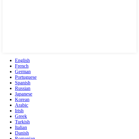
English
French
German
Portuguese
Spanish
Russian
Japanese
Korean
Arabic
Irish
Greek
Turkish
Italian
Danish
Romanian