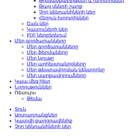
Թխվածքաբլիթներ և խորտիկներ
Թաց սննդի շարք
Չոր կենդանիների կեր
Հեղուկ խորտիկներ
Շան կեր
Կատուների կեր
PDF ներբեռնում
Մեր գործարանները
Մեր գործարանները
Մեր ֆերմաները
Մեր նյութը
Մեր արհեստանոցները
Մեր թեստավորման կենտրոնը
Մեր սարքավորումները
Կապ մեզ հետ
Նորություններ
Ռեսուրս
Թեմա
Տուն
Արտադրանքներ
Կատվի քաղցրավենիք
Չոր կենդանիների կեր