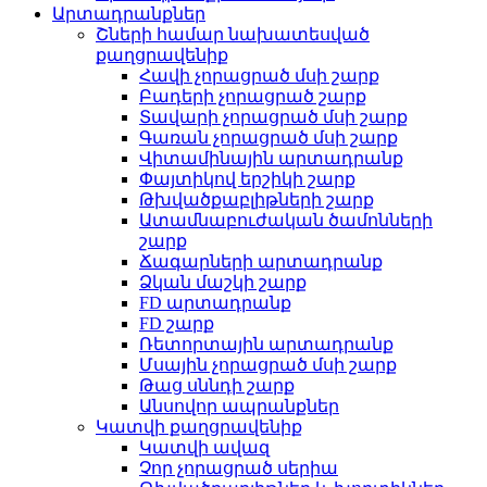
Արտադրանքներ
Շների համար նախատեսված
քաղցրավենիք
Հավի չորացրած մսի շարք
Բադերի չորացրած շարք
Տավարի չորացրած մսի շարք
Գառան չորացրած մսի շարք
Վիտամինային արտադրանք
Փայտիկով երշիկի շարք
Թխվածքաբլիթների շարք
Ատամնաբուժական ծամոնների
շարք
Ճագարների արտադրանք
Ձկան մաշկի շարք
FD արտադրանք
FD շարք
Ռետորտային արտադրանք
Մսային չորացրած մսի շարք
Թաց սննդի շարք
Անսովոր ապրանքներ
Կատվի քաղցրավենիք
Կատվի ավազ
Չոր չորացրած սերիա