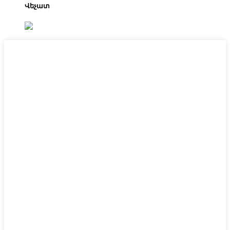
Վեչատ