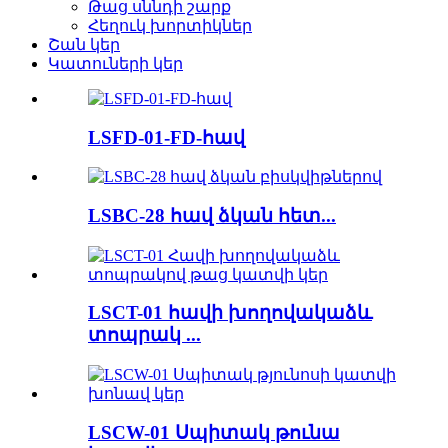
Թաց սննդի շարք
Հեղուկ խորտիկներ
Շան կեր
Կատուների կեր
LSFD-01-FD-հավ
LSBC-28 հավ ձկան հետ...
LSCT-01 հավի խողովակաձև
տոպրակ ...
LSCW-01 Սպիտակ թունա