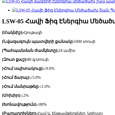
LSW-05 Հավի Ֆիգ Էներգիա Մեծա
[Մակնիշ]:
Հյութալի
[Նվազագույն պատվերի քանակ]:
1000 տուփ
[Պահպանման ժամկետը]:
24 ամիս
[Զուտ քաշ]:
80 գ/տուփ
[Հում սպիտակուց]:
≥9.0%
[Հում ճարպ]:
≥5.0%
[Հում մանրաթել]:
≤1.0%
[Մոխիր]:
≤2%
[Խոնավություն]:
≤80%
[Բաղադրիչներ]:
Հավ և ենթամթերքներ, կռիստլ