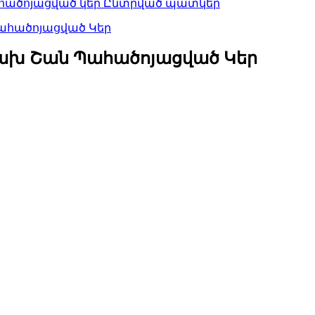
ծախ Շան Պահածոյացված Կեր