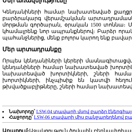
Մեր առավելությունը
Կենդանիների համար նախատեսված քաղցրավ
բարձրակարգ վերամշակման արտադրամասերից
մորթման գործարան, օրական 1500 տոննա։ 
կհամալրենք նոր ապրանքներով։ Բարձր որ
պահանջներից, մենք բոլորս կարող ենք բավար
Մեր արտադրանքը
Որպես կենդանիների կերերի մասնագիտացվա
կենդանիների համար նախատեսված խորտիկնե
նախատեսված խորտիկների, շների համ
խորտիկների, ինչպիսիք են կատվի հեղո
թխվածքաբլիթները, շների համար նախատես
Նախորդը՝
LSW-04 տավարի մսով բարձր էներգիա
Հաջորդը՝
LSW-06 տավարի միս բանջարեղենով բա
Առաքում:
Աջակցություն ծովային բեռնափոխա