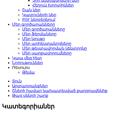
Չոր կենդանիների կեր
Հեղուկ խորտիկներ
Շան կեր
Կատուների կեր
PDF ներբեռնում
Մեր գործարանները
Մեր գործարանները
Մեր ֆերմաները
Մեր նյութը
Մեր արհեստանոցները
Մեր թեստավորման կենտրոնը
Մեր սարքավորումները
Կապ մեզ հետ
Նորություններ
Ռեսուրս
Թեմա
Տուն
Արտադրանքներ
Շների համար նախատեսված քաղցրավենիք
Թաց սննդի շարք
Կատեգորիաներ