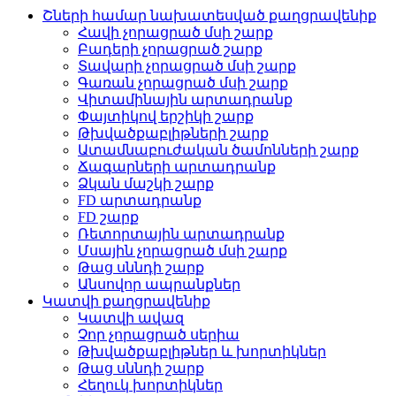
Շների համար նախատեսված քաղցրավենիք
Հավի չորացրած մսի շարք
Բադերի չորացրած շարք
Տավարի չորացրած մսի շարք
Գառան չորացրած մսի շարք
Վիտամինային արտադրանք
Փայտիկով երշիկի շարք
Թխվածքաբլիթների շարք
Ատամնաբուժական ծամոնների շարք
Ճագարների արտադրանք
Ձկան մաշկի շարք
FD արտադրանք
FD շարք
Ռետորտային արտադրանք
Մսային չորացրած մսի շարք
Թաց սննդի շարք
Անսովոր ապրանքներ
Կատվի քաղցրավենիք
Կատվի ավազ
Չոր չորացրած սերիա
Թխվածքաբլիթներ և խորտիկներ
Թաց սննդի շարք
Հեղուկ խորտիկներ